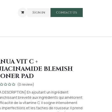
Sign in
Contact Us​​
ARE
BABIES AND TOODLERS
NUA VIT C +
IACINAMIDE BLEMISH
TONER PAD
(0 review)
A DESCRIPTION] En ajoutant un ingrédient
anchissant breveté aux ingrédients qui améliorent
efficacité de la vitamine C, il soigne intensément
s imperfections et les taches de rousseur. Il prend