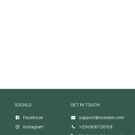
SOCIALS
GET IN TOUCH
Facebook
support@soeskin.c
om
Instagram
+234906726159