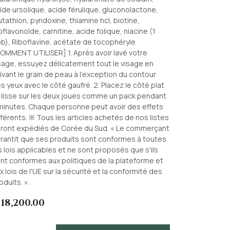
ide ursolique, acide férulique, gluconolactone,
utathion, pyridoxine, thiamine hcl, biotine,
oflavonoïde, carnitine, acide folique, niacine (1
b), Riboflavine, acétate de tocophéryle
OMMENT UTILISER] 1. Après avoir lavé votre
sage, essuyez délicatement tout le visage en
ivant le grain de peau à l'exception du contour
s yeux avec le côté gaufré. 2. Placez le côté plat
 lisse sur les deux joues comme un pack pendant
minutes. Chaque personne peut avoir des effets
fférents. ※ Tous les articles achetés de nos listes
ront expédiés de Corée du Sud. « Le commerçant
rantit que ses produits sont conformes à toutes
s lois applicables et ne sont proposés que s'ils
nt conformes aux politiques de la plateforme et
x lois de l'UE sur la sécurité et la conformité des
oduits. ».
₦
18,200.00