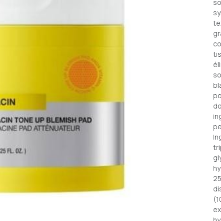
so
sy
te
gr
co
ti
él
so
bl
po
do
in
pe
In
tr
gl
hy
25
di
(1
ex
hy