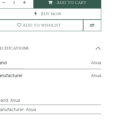
Add to cart
Buy now
Add to wishlist
ecifications
and
Anua
nufacturer
Anua
rand
:
Anua
anufacturer
:
Anua