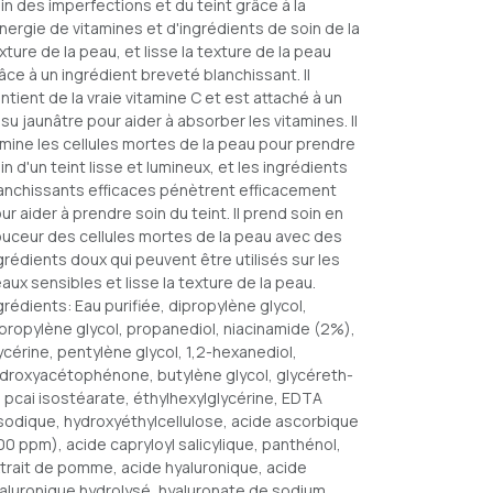
in des imperfections et du teint grâce à la
nergie de vitamines et d'ingrédients de soin de la
xture de la peau, et lisse la texture de la peau
âce à un ingrédient breveté blanchissant. Il
ntient de la vraie vitamine C et est attaché à un
ssu jaunâtre pour aider à absorber les vitamines. Il
imine les cellules mortes de la peau pour prendre
in d'un teint lisse et lumineux, et les ingrédients
anchissants efficaces pénètrent efficacement
ur aider à prendre soin du teint. Il prend soin en
uceur des cellules mortes de la peau avec des
grédients doux qui peuvent être utilisés sur les
aux sensibles et lisse la texture de la peau.
grédients: Eau purifiée, dipropylène glycol,
ipropylène glycol, propanediol, niacinamide (2%),
ycérine, pentylène glycol, 1,2-hexanediol,
droxyacétophénone, butylène glycol, glycéreth-
 pcai isostéarate, éthylhexylglycérine, EDTA
sodique, hydroxyéthylcellulose, acide ascorbique
00 ppm), acide capryloyl salicylique, panthénol,
trait de pomme, acide hyaluronique, acide
aluronique hydrolysé, hyaluronate de sodium,