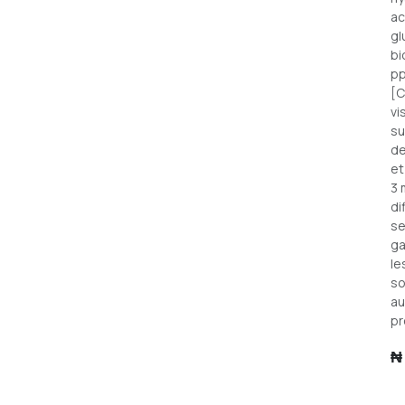
ac
gl
bi
pp
[C
vi
su
de
et
3 
di
se
ga
le
so
au
pr