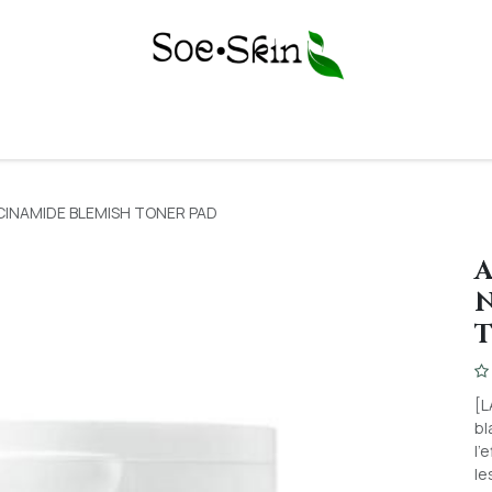
Y
BODY CARE
FACE CARE
SKIN CONCERNS
PERSONAL C
ACINAMIDE BLEMISH TONER PAD
A
N
[L
bl
l'
le